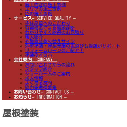
施工内容の施工事例
エリアの施工事例
色の施工事例
サービス
– SERVICE QUALITY –
塗装品質へのこだわり
有資格者による健康診断
わかりやすく納得のお見積り
職人紹介
外壁塗装塗り替えサイン
外壁塗装・屋根塗装の色選びも当店がサポート
リフォームローンのご紹介！
塗装のイロハ
会社案内
– COMPANY –
お問い合わせからの流れ
スタッフ紹介
ショールームのご案内
求人情報
よくある質問
協力業者様募集
お問い合わせ
– CONTACT US –
お知らせ
– INFORMATION –
屋根塗装