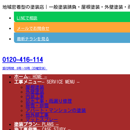
コ
ナ
地域密着型の塗装店｜一般塗装請負・屋根塗装・外壁塗装・
ン
ビ
テ
ゲ
LINEで相談
ン
ー
ツ
シ
メールでお問合せ
へ
ョ
ス
ン
キ
に
最新チラシを見る
ッ
移
プ
動
0120-416-114
受付時間 8時～18時（日曜定休）
ホーム
– HOME –
工事メニュー
– SERVICE MENU –
屋根塗装
外壁塗装
内装工事
防水工事・雨漏り修理
除雪・排雪
アパート・マンションの塗装
他外部工事
マットスプレー
塗装プラン
– PLANS –
施工事例集
– CASE STUDY –