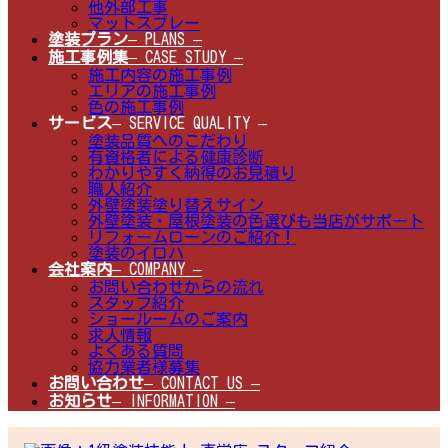
他外部工事
マットスプレー
塗装プラン
– PLANS –
施工事例集
– CASE STUDY –
施工内容の施工事例
エリアの施工事例
色の施工事例
サービス
– SERVICE QUALITY –
塗装品質へのこだわり
有資格者による健康診断
わかりやすく納得のお見積り
職人紹介
外壁塗装塗り替えサイン
外壁塗装・屋根塗装の色選びも当店がサポート
リフォームローンのご紹介！
塗装のイロハ
会社案内
– COMPANY –
お問い合わせからの流れ
スタッフ紹介
ショールームのご案内
求人情報
よくある質問
協力業者様募集
お問い合わせ
– CONTACT US –
お知らせ
– INFORMATION –