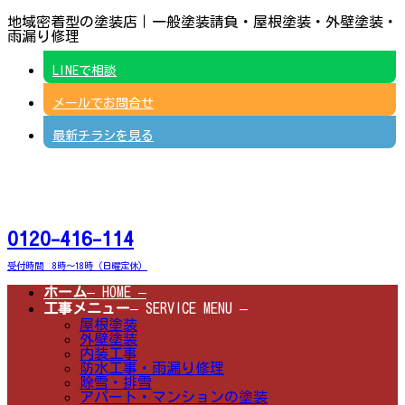
コ
ナ
地域密着型の塗装店｜一般塗装請負・屋根塗装・外壁塗装・
ン
ビ
雨漏り修理
テ
ゲ
ン
ー
LINEで相談
ツ
シ
へ
ョ
メールでお問合せ
ス
ン
キ
に
ッ
移
最新チラシを見る
プ
動
0120-416-114
受付時間 8時～18時（日曜定休）
ホーム
– HOME –
工事メニュー
– SERVICE MENU –
屋根塗装
外壁塗装
内装工事
防水工事・雨漏り修理
除雪・排雪
アパート・マンションの塗装