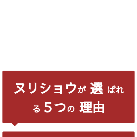
ヌリショウ
選
が
ばれ
５つ
理由
る
の