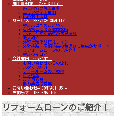
施工事例集
– CASE STUDY –
施工内容の施工事例
エリアの施工事例
色の施工事例
サービス
– SERVICE QUALITY –
塗装品質へのこだわり
有資格者による健康診断
わかりやすく納得のお見積り
職人紹介
外壁塗装塗り替えサイン
外壁塗装・屋根塗装の色選びも当店がサポート
リフォームローンのご紹介！
塗装のイロハ
会社案内
– COMPANY –
お問い合わせからの流れ
スタッフ紹介
ショールームのご案内
求人情報
よくある質問
協力業者様募集
お問い合わせ
– CONTACT US –
お知らせ
– INFORMATION –
リフォームローンのご紹介！