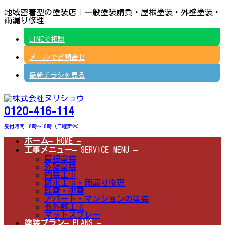
コ
ナ
地域密着型の塗装店｜一般塗装請負・屋根塗装・外壁塗装・
ン
ビ
雨漏り修理
テ
ゲ
ン
ー
LINEで相談
ツ
シ
へ
ョ
メールでお問合せ
ス
ン
キ
に
ッ
移
最新チラシを見る
プ
動
0120-416-114
受付時間 8時～18時（日曜定休）
ホーム
– HOME –
工事メニュー
– SERVICE MENU –
屋根塗装
外壁塗装
内装工事
防水工事・雨漏り修理
除雪・排雪
アパート・マンションの塗装
他外部工事
マットスプレー
塗装プラン
– PLANS –