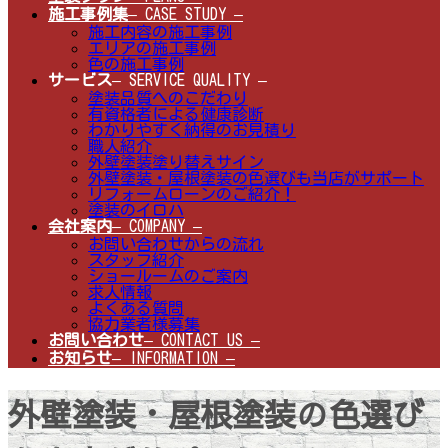
施工事例集
– CASE STUDY –
施工内容の施工事例
エリアの施工事例
色の施工事例
サービス
– SERVICE QUALITY –
塗装品質へのこだわり
有資格者による健康診断
わかりやすく納得のお見積り
職人紹介
外壁塗装塗り替えサイン
外壁塗装・屋根塗装の色選びも当店がサポート
リフォームローンのご紹介！
塗装のイロハ
会社案内
– COMPANY –
お問い合わせからの流れ
スタッフ紹介
ショールームのご案内
求人情報
よくある質問
協力業者様募集
お問い合わせ
– CONTACT US –
お知らせ
– INFORMATION –
外壁塗装・屋根塗装の色選び