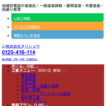
コ
ナ
地域密着型の塗装店｜一般塗装請負・屋根塗装・外壁塗装・
ン
ビ
雨漏り修理
テ
ゲ
ン
ー
LINEで相談
ツ
シ
へ
ョ
メールでお問合せ
ス
ン
キ
に
ッ
移
最新チラシを見る
プ
動
0120-416-114
受付時間 8時～18時（日曜定休）
ホーム
– HOME –
工事メニュー
– SERVICE MENU –
屋根塗装
外壁塗装
内装工事
防水工事・雨漏り修理
除雪・排雪
アパート・マンションの塗装
他外部工事
マットスプレー
塗装プラン
– PLANS –