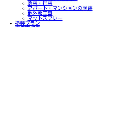
除雪・排雪
アパート・マンションの塗装
他外部工事
マットスプレー
塗装プラン
施工事例集
施工内容の施工事例
エリアの施工事例
色の施工事例
サービス
塗装品質へのこだわり
有資格者による健康診断
わかりやすく納得のお見積り
職人紹介
外壁塗装塗り替えサイン
外壁塗装・屋根塗装の色選びも当店がサポート
リフォームローンのご紹介！
塗装のイロハ
会社案内
お問い合わせからの流れ
スタッフ紹介
ショールームのご案内
求人情報
よくある質問
協力業者様募集
お問い合わせ
お知らせ