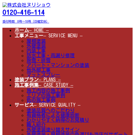
コ
ナ
ン
ビ
0120-416-114
テ
ゲ
ン
ー
受付時間 8時～18時（日曜定休）
ツ
シ
へ
ョ
ホーム
– HOME –
ス
ン
工事メニュー
– SERVICE MENU –
キ
に
屋根塗装
ッ
移
外壁塗装
プ
動
内装工事
防水工事・雨漏り修理
除雪・排雪
アパート・マンションの塗装
他外部工事
マットスプレー
塗装プラン
– PLANS –
施工事例集
– CASE STUDY –
施工内容の施工事例
エリアの施工事例
色の施工事例
サービス
– SERVICE QUALITY –
塗装品質へのこだわり
有資格者による健康診断
わかりやすく納得のお見積り
職人紹介
外壁塗装塗り替えサイン
外壁塗装・屋根塗装の色選びも当店がサポート