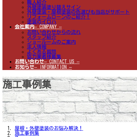
職人紹介
外壁塗装塗り替えサイン
外壁塗装・屋根塗装の色選びも当店がサポート
リフォームローンのご紹介！
塗装のイロハ
会社案内
– COMPANY –
お問い合わせからの流れ
スタッフ紹介
ショールームのご案内
求人情報
よくある質問
協力業者様募集
お問い合わせ
– CONTACT US –
お知らせ
– INFORMATION –
施工事例集
屋根・外壁塗装のお悩み解決！
施工事例集