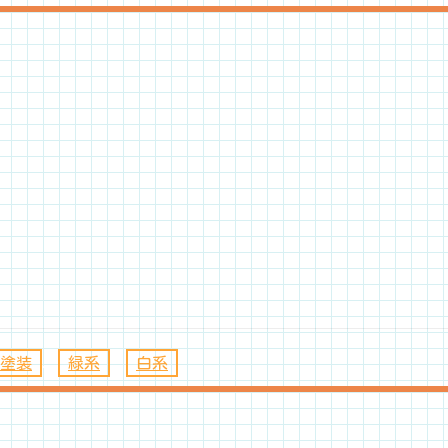
塗装
、
緑系
、
白系