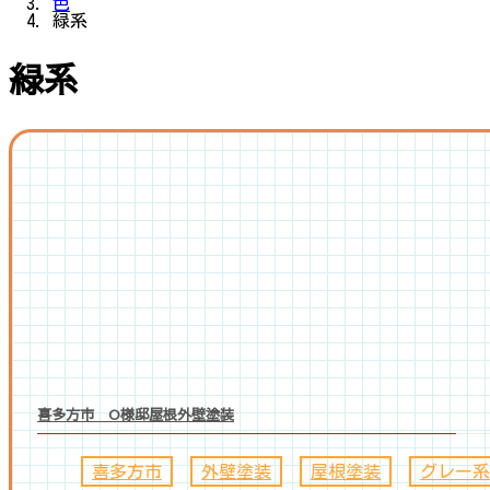
色
緑系
緑系
喜多方市 O様邸屋根外壁塗装
喜多方市
、
外壁塗装
、
屋根塗装
、
グレー系