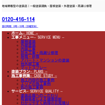
コ
ナ
ン
ビ
地域密着型の塗装店｜一般塗装請負・屋根塗装・外壁塗装・雨漏り修理
テ
ゲ
ン
ー
ツ
シ
0120-416-114
へ
ョ
ス
ン
受付時間 8時～18時（日曜定休）
キ
に
ッ
移
ホーム
– HOME –
プ
動
工事メニュー
– SERVICE MENU –
屋根塗装
外壁塗装
内装工事
防水工事・雨漏り修理
除雪・排雪
アパート・マンションの塗装
他外部工事
マットスプレー
塗装プラン
– PLANS –
施工事例集
– CASE STUDY –
施工内容の施工事例
エリアの施工事例
色の施工事例
サービス
– SERVICE QUALITY –
塗装品質へのこだわり
有資格者による健康診断
わかりやすく納得のお見積り