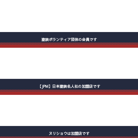
塗装ボランティア団体の会員です
【JPM】日本塗装名人社の加盟店です
ヌリショウは加盟店です