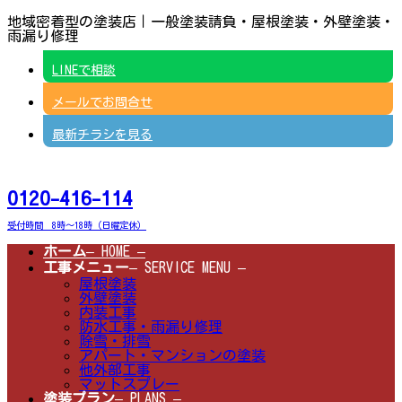
コ
ナ
地域密着型の塗装店｜一般塗装請負・屋根塗装・外壁塗装・
ン
ビ
雨漏り修理
テ
ゲ
ン
ー
LINEで相談
ツ
シ
へ
ョ
メールでお問合せ
ス
ン
キ
に
ッ
移
最新チラシを見る
プ
動
0120-416-114
受付時間 8時～18時（日曜定休）
ホーム
– HOME –
工事メニュー
– SERVICE MENU –
屋根塗装
外壁塗装
内装工事
防水工事・雨漏り修理
除雪・排雪
アパート・マンションの塗装
他外部工事
マットスプレー
塗装プラン
– PLANS –