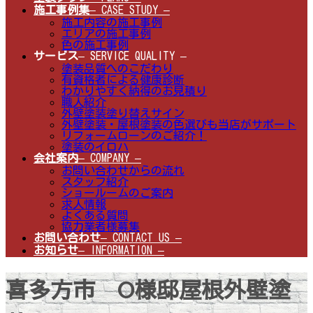
施工事例集
– CASE STUDY –
施工内容の施工事例
エリアの施工事例
色の施工事例
サービス
– SERVICE QUALITY –
塗装品質へのこだわり
有資格者による健康診断
わかりやすく納得のお見積り
職人紹介
外壁塗装塗り替えサイン
外壁塗装・屋根塗装の色選びも当店がサポート
リフォームローンのご紹介！
塗装のイロハ
会社案内
– COMPANY –
お問い合わせからの流れ
スタッフ紹介
ショールームのご案内
求人情報
よくある質問
協力業者様募集
お問い合わせ
– CONTACT US –
お知らせ
– INFORMATION –
喜多方市 O様邸屋根外壁塗