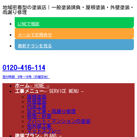
コ
ナ
地域密着型の塗装店｜一般塗装請負・屋根塗装・外壁塗装・
ン
ビ
雨漏り修理
テ
ゲ
ン
ー
LINEで相談
ツ
シ
へ
ョ
メールでお問合せ
ス
ン
キ
に
ッ
移
最新チラシを見る
プ
動
0120-416-114
受付時間 8時～18時（日曜定休）
ホーム
– HOME –
工事メニュー
– SERVICE MENU –
屋根塗装
外壁塗装
内装工事
防水工事・雨漏り修理
除雪・排雪
アパート・マンションの塗装
他外部工事
マットスプレー
塗装プラン
– PLANS –