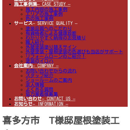
施工事例集
– CASE STUDY –
施工内容の施工事例
エリアの施工事例
色の施工事例
サービス
– SERVICE QUALITY –
塗装品質へのこだわり
有資格者による健康診断
わかりやすく納得のお見積り
職人紹介
外壁塗装塗り替えサイン
外壁塗装・屋根塗装の色選びも当店がサポート
リフォームローンのご紹介！
塗装のイロハ
会社案内
– COMPANY –
お問い合わせからの流れ
スタッフ紹介
ショールームのご案内
求人情報
よくある質問
協力業者様募集
お問い合わせ
– CONTACT US –
お知らせ
– INFORMATION –
喜多方市 T様邸屋根塗装工