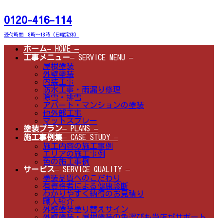
コ
ナ
ン
ビ
0120-416-114
テ
ゲ
ン
ー
受付時間 8時～18時（日曜定休）
ツ
シ
へ
ョ
ホーム
– HOME –
ス
ン
工事メニュー
– SERVICE MENU –
キ
に
屋根塗装
ッ
移
外壁塗装
プ
動
内装工事
防水工事・雨漏り修理
除雪・排雪
アパート・マンションの塗装
他外部工事
マットスプレー
塗装プラン
– PLANS –
施工事例集
– CASE STUDY –
施工内容の施工事例
エリアの施工事例
色の施工事例
サービス
– SERVICE QUALITY –
塗装品質へのこだわり
有資格者による健康診断
わかりやすく納得のお見積り
職人紹介
外壁塗装塗り替えサイン
外壁塗装・屋根塗装の色選びも当店がサポート