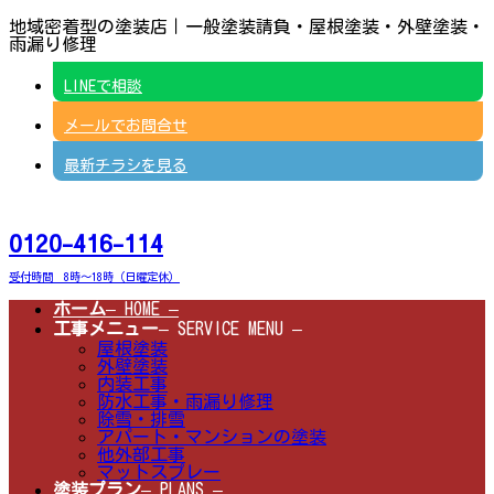
コ
ナ
地域密着型の塗装店｜一般塗装請負・屋根塗装・外壁塗装・
ン
ビ
雨漏り修理
テ
ゲ
ン
ー
LINEで相談
ツ
シ
へ
ョ
メールでお問合せ
ス
ン
キ
に
ッ
移
最新チラシを見る
プ
動
0120-416-114
受付時間 8時～18時（日曜定休）
ホーム
– HOME –
工事メニュー
– SERVICE MENU –
屋根塗装
外壁塗装
内装工事
防水工事・雨漏り修理
除雪・排雪
アパート・マンションの塗装
他外部工事
マットスプレー
塗装プラン
– PLANS –