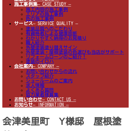
施工事例集
– CASE STUDY –
施工内容の施工事例
エリアの施工事例
色の施工事例
サービス
– SERVICE QUALITY –
塗装品質へのこだわり
有資格者による健康診断
わかりやすく納得のお見積り
職人紹介
外壁塗装塗り替えサイン
外壁塗装・屋根塗装の色選びも当店がサポート
リフォームローンのご紹介！
塗装のイロハ
会社案内
– COMPANY –
お問い合わせからの流れ
スタッフ紹介
ショールームのご案内
求人情報
よくある質問
協力業者様募集
お問い合わせ
– CONTACT US –
お知らせ
– INFORMATION –
会津美里町 Y様邸 屋根塗