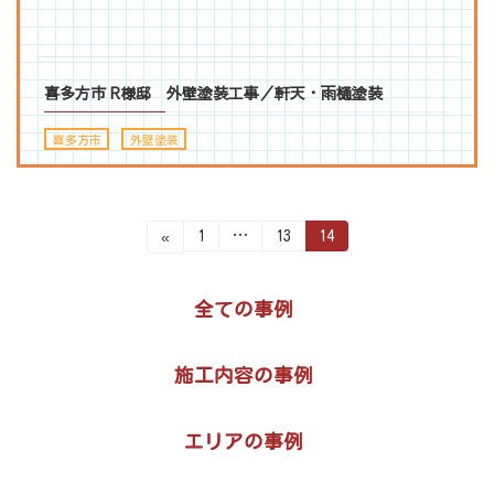
喜多方市 R様邸 外壁塗装工事／軒天・雨樋塗装
喜多方市
、
外壁塗装
投
固
固
固
1
…
13
14
«
定
定
定
稿
ペ
ペ
ペ
ー
ー
ー
ジ
ジ
ジ
の
全ての事例
ペ
施工内容の事例
ー
ジ
エリアの事例
送