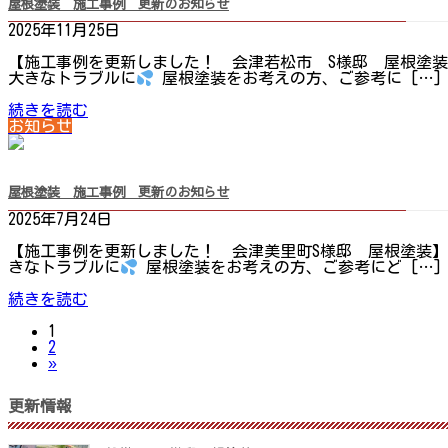
屋根塗装 施工事例 更新のお知らせ
2025年11月25日
【施工事例を更新しました！ 会津若松市 S様邸 屋根塗装
大きなトラブルに
屋根塗装をお考えの方、ご参考に […]
続きを読む
お知らせ
屋根塗装 施工事例 更新のお知らせ
2025年7月24日
【施工事例を更新しました！ 会津美里町S様邸 屋根塗装】
きなトラブルに
屋根塗装をお考えの方、ご参考にど […]
続きを読む
固
投
1
定
固
2
ペ
定
»
稿
ー
ペ
ジ
ー
更新情報
の
ジ