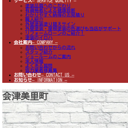
サービス
– SERVICE QUALITY –
塗装品質へのこだわり
有資格者による健康診断
わかりやすく納得のお見積り
職人紹介
外壁塗装塗り替えサイン
外壁塗装・屋根塗装の色選びも当店がサポート
リフォームローンのご紹介！
塗装のイロハ
会社案内
– COMPANY –
お問い合わせからの流れ
スタッフ紹介
ショールームのご案内
求人情報
よくある質問
協力業者様募集
お問い合わせ
– CONTACT US –
お知らせ
– INFORMATION –
会津美里町