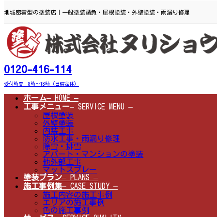
コ
ナ
ン
ビ
地域密着型の塗装店｜一般塗装請負・屋根塗装・外壁塗装・雨漏り修理
テ
ゲ
ン
ー
ツ
シ
へ
ョ
ス
ン
キ
に
0120-416-114
ッ
移
プ
動
受付時間 8時～18時（日曜定休）
ホーム
– HOME –
工事メニュー
– SERVICE MENU –
屋根塗装
外壁塗装
内装工事
防水工事・雨漏り修理
除雪・排雪
アパート・マンションの塗装
他外部工事
マットスプレー
塗装プラン
– PLANS –
施工事例集
– CASE STUDY –
施工内容の施工事例
エリアの施工事例
色の施工事例