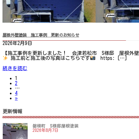
屋根外壁塗装 施工事例 更新のお知らせ
2026年2月9日
【施工事例を更新しました！ 会津若松市 S様邸 屋根外壁
施工前と施工後の写真はこちらです
https: […]
続きを読む
固
投
1
定
固
2
ペ
定
…
稿
ー
ペ
固
4
ジ
ー
定
»
の
ジ
ペ
ー
更新情報
ペ
ジ
ー
磐梯町 S様邸屋根塗装
2026年8月7日
ジ