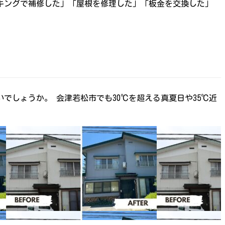
キングで補修した」「屋根を修理した」「板金を交換した」
でしょうか。 会津若松市でも30℃を超える真夏日や35℃近