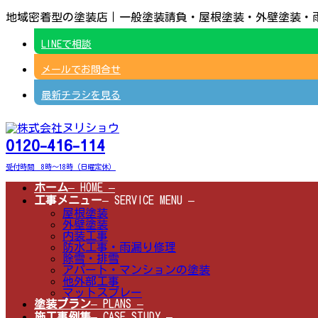
コ
ナ
地域密着型の塗装店｜一般塗装請負・屋根塗装・外壁塗装・
ン
ビ
テ
ゲ
LINEで相談
ン
ー
ツ
シ
メールでお問合せ
へ
ョ
ス
ン
キ
に
最新チラシを見る
ッ
移
プ
動
0120-416-114
受付時間 8時～18時（日曜定休）
ホーム
– HOME –
工事メニュー
– SERVICE MENU –
屋根塗装
外壁塗装
内装工事
防水工事・雨漏り修理
除雪・排雪
アパート・マンションの塗装
他外部工事
マットスプレー
塗装プラン
– PLANS –
施工事例集
– CASE STUDY –