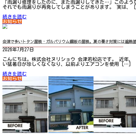
「雨漏り修理をしたのに、また雨漏りしてきた…」このよう
それでも雨漏りが再発してしまうことがあります。 実は、 [
続きを読む
お知らせ
会津で多いトタン屋根・ガルバリウム鋼板の屋根。夏の暑さ対策には遮熱
2026年7月27日
こんにちは。株式会社ヌリショウ 会津若松店です。 近年、
い猛暑日が珍しくなくなり、以前よりエアコンを使用 […]
続きを読む
お知らせ