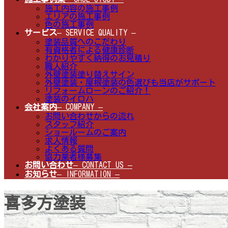
施工内容の施工事例
エリアの施工事例
色の施工事例
サービス
– SERVICE QUALITY –
塗装品質へのこだわり
有資格者による健康診断
わかりやすく納得のお見積り
職人紹介
外壁塗装塗り替えサイン
外壁塗装・屋根塗装の色選びも当店がサポート
リフォームローンのご紹介！
塗装のイロハ
会社案内
– COMPANY –
お問い合わせからの流れ
スタッフ紹介
ショールームのご案内
求人情報
よくある質問
協力業者様募集
お問い合わせ
– CONTACT US –
お知らせ
– INFORMATION –
喜多方塗装