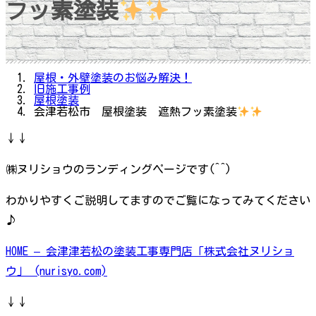
フッ素塗装
屋根・外壁塗装のお悩み解決！
旧施工事例
屋根塗装
会津若松市 屋根塗装 遮熱フッ素塗装
↓↓
㈱ヌリショウのランディングページです(^^)
わかりやすくご説明してますのでご覧になってみてください
♪
HOME – 会津津若松の塗装工事専門店「株式会社ヌリショ
ウ」 (nurisyo.com)
↓↓