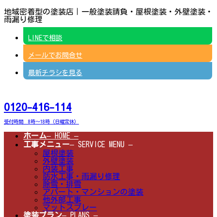
コ
ナ
地域密着型の塗装店｜一般塗装請負・屋根塗装・外壁塗装・
ン
ビ
雨漏り修理
テ
ゲ
ン
ー
LINEで相談
ツ
シ
へ
ョ
メールでお問合せ
ス
ン
キ
に
ッ
移
最新チラシを見る
プ
動
0120-416-114
受付時間 8時～18時（日曜定休）
ホーム
– HOME –
工事メニュー
– SERVICE MENU –
屋根塗装
外壁塗装
内装工事
防水工事・雨漏り修理
除雪・排雪
アパート・マンションの塗装
他外部工事
マットスプレー
塗装プラン
– PLANS –