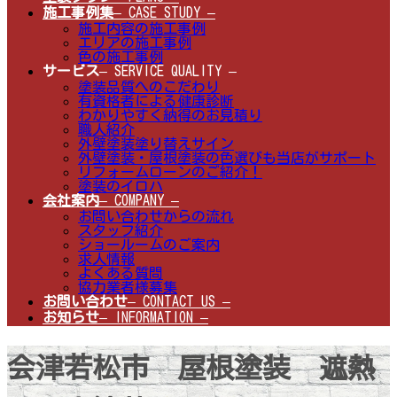
施工事例集
– CASE STUDY –
施工内容の施工事例
エリアの施工事例
色の施工事例
サービス
– SERVICE QUALITY –
塗装品質へのこだわり
有資格者による健康診断
わかりやすく納得のお見積り
職人紹介
外壁塗装塗り替えサイン
外壁塗装・屋根塗装の色選びも当店がサポート
リフォームローンのご紹介！
塗装のイロハ
会社案内
– COMPANY –
お問い合わせからの流れ
スタッフ紹介
ショールームのご案内
求人情報
よくある質問
協力業者様募集
お問い合わせ
– CONTACT US –
お知らせ
– INFORMATION –
会津若松市 屋根塗装 遮熱