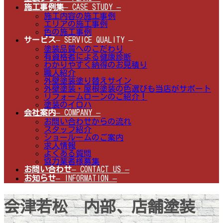
施工事例集
– CASE STUDY –
施工内容の施工事例
エリアの施工事例
色の施工事例
サービス
– SERVICE QUALITY –
塗装品質へのこだわり
有資格者による健康診断
わかりやすく納得のお見積り
職人紹介
外壁塗装塗り替えサイン
外壁塗装・屋根塗装の色選びも当店がサポート
リフォームローンのご紹介！
塗装のイロハ
会社案内
– COMPANY –
お問い合わせからの流れ
スタッフ紹介
ショールームのご案内
求人情報
よくある質問
協力業者様募集
お問い合わせ
– CONTACT US –
お知らせ
– INFORMATION –
会津若松 内部、店舗塗装