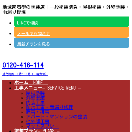
コ
ナ
地域密着型の塗装店｜一般塗装請負・屋根塗装・外壁塗装・
ン
ビ
雨漏り修理
テ
ゲ
ン
ー
LINEで相談
ツ
シ
へ
ョ
メールでお問合せ
ス
ン
キ
に
ッ
移
最新チラシを見る
プ
動
0120-416-114
受付時間 8時～18時（日曜定休）
ホーム
– HOME –
工事メニュー
– SERVICE MENU –
屋根塗装
外壁塗装
内装工事
防水工事・雨漏り修理
除雪・排雪
アパート・マンションの塗装
他外部工事
マットスプレー
塗装プラン
– PLANS –