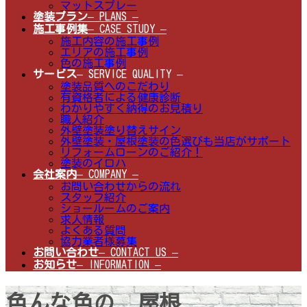
マットスプレー
塗装プラン
– PLANS –
施工事例集
– CASE STUDY –
施工内容の施工事例
エリアの施工事例
色の施工事例
サービス
– SERVICE QUALITY –
塗装品質へのこだわり
有資格者による健康診断
わかりやすく納得のお見積り
職人紹介
外壁塗装塗り替えサイン
外壁塗装・屋根塗装の色選びも当店がサポート
リフォームローンのご紹介！
塗装のイロハ
会社案内
– COMPANY –
お問い合わせからの流れ
スタッフ紹介
ショールームのご案内
求人情報
よくある質問
協力業者様募集
お問い合わせ
– CONTACT US –
お知らせ
– INFORMATION –
色んな色の 屋根