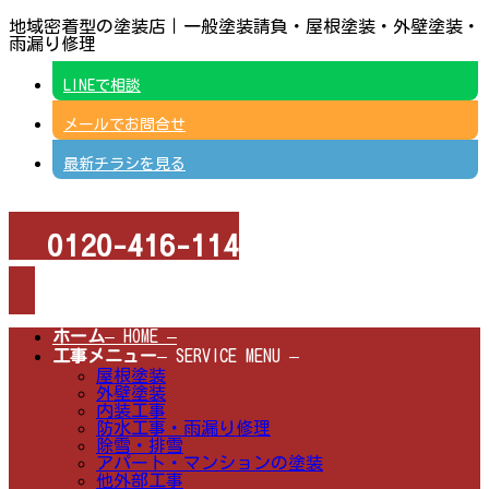
コ
ナ
地域密着型の塗装店｜一般塗装請負・屋根塗装・外壁塗装・
ン
ビ
雨漏り修理
テ
ゲ
ン
ー
LINEで相談
ツ
シ
へ
ョ
メールでお問合せ
ス
ン
キ
に
ッ
移
最新チラシを見る
プ
動
0120-416-114
受付時間 8時～18時（日曜定休）
ホーム
– HOME –
工事メニュー
– SERVICE MENU –
屋根塗装
外壁塗装
内装工事
防水工事・雨漏り修理
除雪・排雪
アパート・マンションの塗装
他外部工事