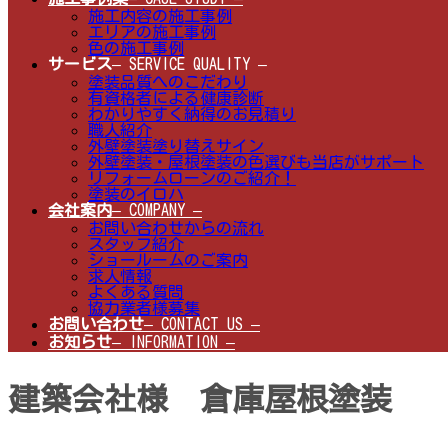
施工内容の施工事例
エリアの施工事例
色の施工事例
サービス
– SERVICE QUALITY –
塗装品質へのこだわり
有資格者による健康診断
わかりやすく納得のお見積り
職人紹介
外壁塗装塗り替えサイン
外壁塗装・屋根塗装の色選びも当店がサポート
リフォームローンのご紹介！
塗装のイロハ
会社案内
– COMPANY –
お問い合わせからの流れ
スタッフ紹介
ショールームのご案内
求人情報
よくある質問
協力業者様募集
お問い合わせ
– CONTACT US –
お知らせ
– INFORMATION –
建築会社様 倉庫屋根塗装