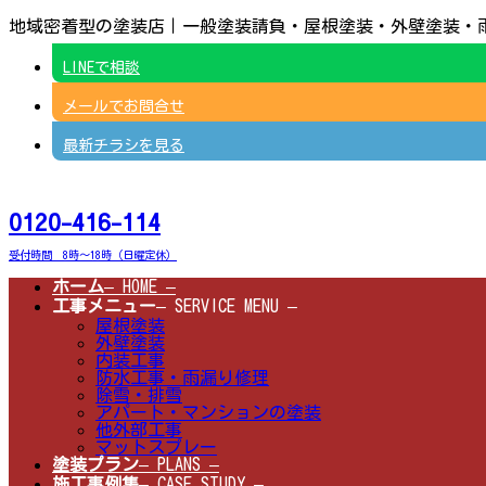
コ
ナ
地域密着型の塗装店｜一般塗装請負・屋根塗装・外壁塗装・
ン
ビ
テ
ゲ
LINEで相談
ン
ー
ツ
シ
メールでお問合せ
へ
ョ
ス
ン
キ
に
最新チラシを見る
ッ
移
プ
動
0120-416-114
受付時間 8時～18時（日曜定休）
ホーム
– HOME –
工事メニュー
– SERVICE MENU –
屋根塗装
外壁塗装
内装工事
防水工事・雨漏り修理
除雪・排雪
アパート・マンションの塗装
他外部工事
マットスプレー
塗装プラン
– PLANS –
施工事例集
– CASE STUDY –