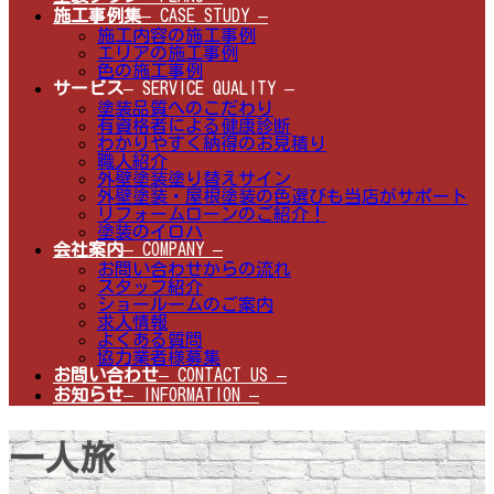
施工事例集
– CASE STUDY –
施工内容の施工事例
エリアの施工事例
色の施工事例
サービス
– SERVICE QUALITY –
塗装品質へのこだわり
有資格者による健康診断
わかりやすく納得のお見積り
職人紹介
外壁塗装塗り替えサイン
外壁塗装・屋根塗装の色選びも当店がサポート
リフォームローンのご紹介！
塗装のイロハ
会社案内
– COMPANY –
お問い合わせからの流れ
スタッフ紹介
ショールームのご案内
求人情報
よくある質問
協力業者様募集
お問い合わせ
– CONTACT US –
お知らせ
– INFORMATION –
一人旅