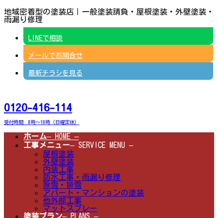
コ
ナ
地域密着型の塗装店｜一般塗装請負・屋根塗装・外壁塗装・
ン
ビ
雨漏り修理
テ
ゲ
ン
ー
LINEで相談
ツ
シ
へ
ョ
メールでお問合せ
ス
ン
キ
に
ッ
移
最新チラシを見る
プ
動
0120-416-114
受付時間 8時～18時（日曜定休）
ホーム
– HOME –
工事メニュー
– SERVICE MENU –
屋根塗装
外壁塗装
内装工事
防水工事・雨漏り修理
除雪・排雪
アパート・マンションの塗装
他外部工事
マットスプレー
塗装プラン
– PLANS –