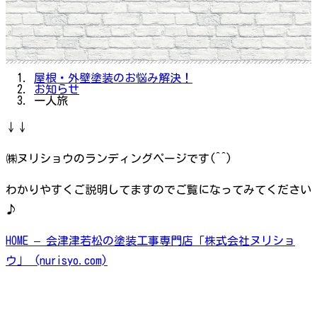
屋根・外壁塗装のお悩み解決！
お知らせ
一人旅
↓↓
㈱ヌリショウのランディングページです(^^)
わかりやすくご説明してますのでご覧になってみてください
♪
HOME – 会津津若松の塗装工事専門店「株式会社ヌリショ
ウ」 (nurisyo.com)