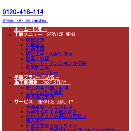
コ
ナ
ン
ビ
0120-416-114
テ
ゲ
ン
ー
受付時間 8時～18時（日曜定休）
ツ
シ
へ
ョ
ホーム
– HOME –
ス
ン
工事メニュー
– SERVICE MENU –
キ
に
屋根塗装
ッ
移
外壁塗装
プ
動
内装工事
防水工事・雨漏り修理
除雪・排雪
アパート・マンションの塗装
他外部工事
マットスプレー
塗装プラン
– PLANS –
施工事例集
– CASE STUDY –
施工内容の施工事例
エリアの施工事例
色の施工事例
サービス
– SERVICE QUALITY –
塗装品質へのこだわり
有資格者による健康診断
わかりやすく納得のお見積り
職人紹介
外壁塗装塗り替えサイン
外壁塗装・屋根塗装の色選びも当店がサポート