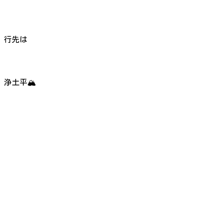
行先は
浄土平🏔