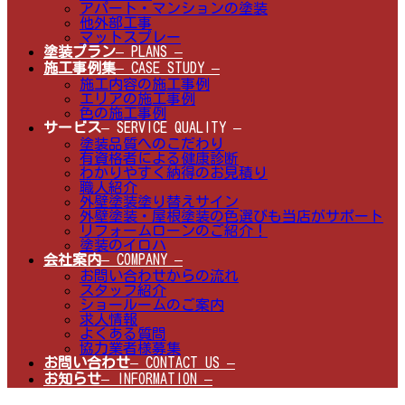
アパート・マンションの塗装
他外部工事
マットスプレー
塗装プラン
– PLANS –
施工事例集
– CASE STUDY –
施工内容の施工事例
エリアの施工事例
色の施工事例
サービス
– SERVICE QUALITY –
塗装品質へのこだわり
有資格者による健康診断
わかりやすく納得のお見積り
職人紹介
外壁塗装塗り替えサイン
外壁塗装・屋根塗装の色選びも当店がサポート
リフォームローンのご紹介！
塗装のイロハ
会社案内
– COMPANY –
お問い合わせからの流れ
スタッフ紹介
ショールームのご案内
求人情報
よくある質問
協力業者様募集
お問い合わせ
– CONTACT US –
お知らせ
– INFORMATION –