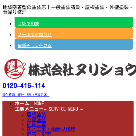
コ
ナ
地域密着型の塗装店｜一般塗装請負・屋根塗装・外壁塗装・
ン
ビ
雨漏り修理
テ
ゲ
ン
ー
LINEで相談
ツ
シ
へ
ョ
メールでお問合せ
ス
ン
キ
に
ッ
移
最新チラシを見る
プ
動
0120-416-114
受付時間 8時～18時（日曜定休）
ホーム
– HOME –
工事メニュー
– SERVICE MENU –
屋根塗装
外壁塗装
内装工事
防水工事・雨漏り修理
除雪・排雪