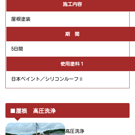
施工内容
屋根塗装
期 間
5日間
使用塗料１
日本ペイント／シリコンルーフⅡ
■屋根 高圧洗浄
高圧洗浄