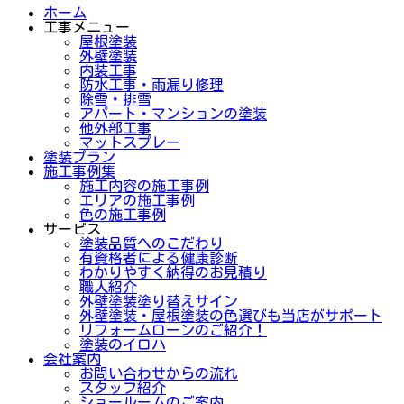
ホーム
工事メニュー
屋根塗装
外壁塗装
内装工事
防水工事・雨漏り修理
除雪・排雪
アパート・マンションの塗装
他外部工事
マットスプレー
塗装プラン
施工事例集
施工内容の施工事例
エリアの施工事例
色の施工事例
サービス
塗装品質へのこだわり
有資格者による健康診断
わかりやすく納得のお見積り
職人紹介
外壁塗装塗り替えサイン
外壁塗装・屋根塗装の色選びも当店がサポート
リフォームローンのご紹介！
塗装のイロハ
会社案内
お問い合わせからの流れ
スタッフ紹介
ショールームのご案内