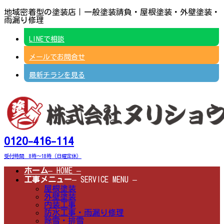
コ
ナ
地域密着型の塗装店｜一般塗装請負・屋根塗装・外壁塗装・
ン
ビ
雨漏り修理
テ
ゲ
ン
ー
LINEで相談
ツ
シ
へ
ョ
メールでお問合せ
ス
ン
キ
に
ッ
移
最新チラシを見る
プ
動
0120-416-114
受付時間 8時～18時（日曜定休）
ホーム
– HOME –
工事メニュー
– SERVICE MENU –
屋根塗装
外壁塗装
内装工事
防水工事・雨漏り修理
除雪・排雪