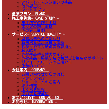
アパート・マンションの塗装
他外部工事
マットスプレー
塗装プラン
– PLANS –
施工事例集
– CASE STUDY –
施工内容の施工事例
エリアの施工事例
色の施工事例
サービス
– SERVICE QUALITY –
塗装品質へのこだわり
有資格者による健康診断
わかりやすく納得のお見積り
職人紹介
外壁塗装塗り替えサイン
外壁塗装・屋根塗装の色選びも当店がサポート
リフォームローンのご紹介！
塗装のイロハ
会社案内
– COMPANY –
お問い合わせからの流れ
スタッフ紹介
ショールームのご案内
求人情報
よくある質問
協力業者様募集
お問い合わせ
– CONTACT US –
お知らせ
– INFORMATION –