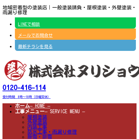
コ
ナ
地域密着型の塗装店｜一般塗装請負・屋根塗装・外壁塗装・
ン
ビ
雨漏り修理
テ
ゲ
ン
ー
LINEで相談
ツ
シ
へ
ョ
メールでお問合せ
ス
ン
キ
に
ッ
移
最新チラシを見る
プ
動
0120-416-114
受付時間 8時～18時（日曜定休）
ホーム
– HOME –
工事メニュー
– SERVICE MENU –
屋根塗装
外壁塗装
内装工事
防水工事・雨漏り修理
除雪・排雪