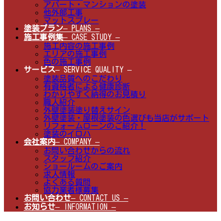
アパート・マンションの塗装
他外部工事
マットスプレー
塗装プラン
– PLANS –
施工事例集
– CASE STUDY –
施工内容の施工事例
エリアの施工事例
色の施工事例
サービス
– SERVICE QUALITY –
塗装品質へのこだわり
有資格者による健康診断
わかりやすく納得のお見積り
職人紹介
外壁塗装塗り替えサイン
外壁塗装・屋根塗装の色選びも当店がサポート
リフォームローンのご紹介！
塗装のイロハ
会社案内
– COMPANY –
お問い合わせからの流れ
スタッフ紹介
ショールームのご案内
求人情報
よくある質問
協力業者様募集
お問い合わせ
– CONTACT US –
お知らせ
– INFORMATION –