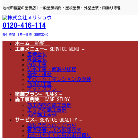
コ
ナ
ン
ビ
地域密着型の塗装店｜一般塗装請負・屋根塗装・外壁塗装・雨漏り修理
テ
ゲ
ン
ー
ツ
シ
0120-416-114
へ
ョ
ス
ン
受付時間 8時～18時（日曜定休）
キ
に
ッ
移
ホーム
– HOME –
プ
動
工事メニュー
– SERVICE MENU –
屋根塗装
外壁塗装
内装工事
防水工事・雨漏り修理
除雪・排雪
アパート・マンションの塗装
他外部工事
マットスプレー
塗装プラン
– PLANS –
施工事例集
– CASE STUDY –
施工内容の施工事例
エリアの施工事例
色の施工事例
サービス
– SERVICE QUALITY –
塗装品質へのこだわり
有資格者による健康診断
わかりやすく納得のお見積り