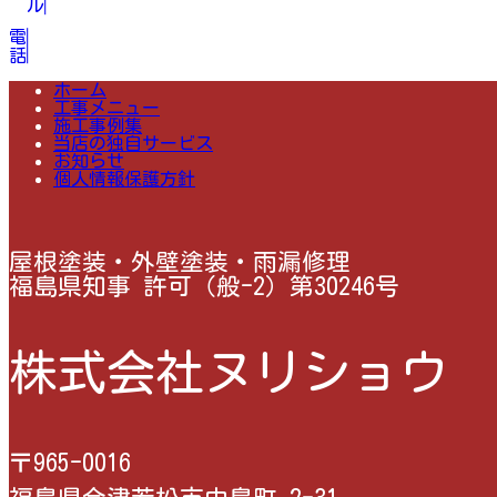
電話
ホーム
工事メニュー
施工事例集
当店の独自サービス
お知らせ
個人情報保護方針
屋根塗装・外壁塗装・雨漏修理
福島県知事 許可（般-2）第30246号
株式会社ヌリショウ
〒965-0016