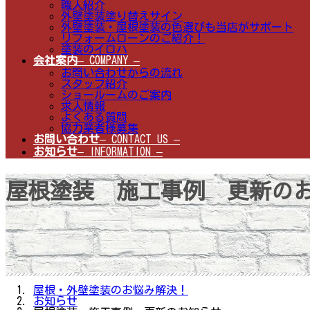
職人紹介
外壁塗装塗り替えサイン
外壁塗装・屋根塗装の色選びも当店がサポート
リフォームローンのご紹介！
塗装のイロハ
会社案内
– COMPANY –
お問い合わせからの流れ
スタッフ紹介
ショールームのご案内
求人情報
よくある質問
協力業者様募集
お問い合わせ
– CONTACT US –
お知らせ
– INFORMATION –
屋根塗装 施工事例 更新の
屋根・外壁塗装のお悩み解決！
お知らせ