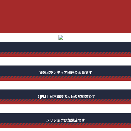
塗装ボランティア団体の会員です
【JPM】日本塗装名人社の加盟店です
ヌリショウは加盟店です