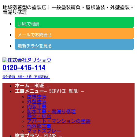
コ
ナ
地域密着型の塗装店｜一般塗装請負・屋根塗装・外壁塗装・
ン
ビ
雨漏り修理
テ
ゲ
ン
ー
LINEで相談
ツ
シ
へ
ョ
メールでお問合せ
ス
ン
キ
に
ッ
移
最新チラシを見る
プ
動
0120-416-114
受付時間 8時～18時（日曜定休）
ホーム
– HOME –
工事メニュー
– SERVICE MENU –
屋根塗装
外壁塗装
内装工事
防水工事・雨漏り修理
除雪・排雪
アパート・マンションの塗装
他外部工事
マットスプレー
塗装プラン
– PLANS –