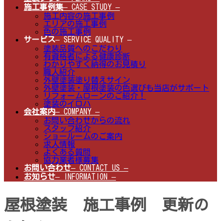
施工事例集
– CASE STUDY –
施工内容の施工事例
エリアの施工事例
色の施工事例
サービス
– SERVICE QUALITY –
塗装品質へのこだわり
有資格者による健康診断
わかりやすく納得のお見積り
職人紹介
外壁塗装塗り替えサイン
外壁塗装・屋根塗装の色選びも当店がサポート
リフォームローンのご紹介！
塗装のイロハ
会社案内
– COMPANY –
お問い合わせからの流れ
スタッフ紹介
ショールームのご案内
求人情報
よくある質問
協力業者様募集
お問い合わせ
– CONTACT US –
お知らせ
– INFORMATION –
屋根塗装 施工事例 更新の