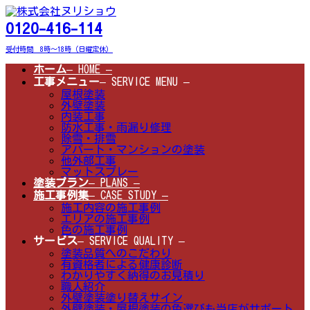
コ
ナ
ン
ビ
0120-416-114
テ
ゲ
ン
ー
受付時間 8時～18時（日曜定休）
ツ
シ
へ
ョ
ホーム
– HOME –
ス
ン
工事メニュー
– SERVICE MENU –
キ
に
屋根塗装
ッ
移
外壁塗装
プ
動
内装工事
防水工事・雨漏り修理
除雪・排雪
アパート・マンションの塗装
他外部工事
マットスプレー
塗装プラン
– PLANS –
施工事例集
– CASE STUDY –
施工内容の施工事例
エリアの施工事例
色の施工事例
サービス
– SERVICE QUALITY –
塗装品質へのこだわり
有資格者による健康診断
わかりやすく納得のお見積り
職人紹介
外壁塗装塗り替えサイン
外壁塗装・屋根塗装の色選びも当店がサポート